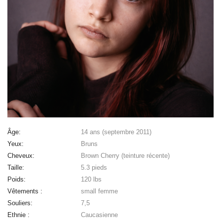
Âge:
14 ans (septembre 2011)
Yeux:
Bruns
Cheveux:
Brown Cherry (teinture récente)
Taille:
5.3 pieds
Poids:
120 lbs
Vêtements :
small femme
Souliers:
7,5
Ethnie :
Caucasienne