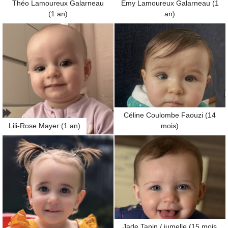
Théo Lamoureux Galarneau
Emy Lamoureux Galarneau (1
(1 an)
an)
Céline Coulombe Faouzi (14
Lili-Rose Mayer (1 an)
mois)
Jade Tapin / jumelle (15 mois