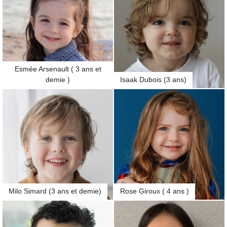
Esmée Arsenault ( 3 ans et
demie )
Isaak Dubois (3 ans)
Milo Simard (3 ans et demie)
Rose Giroux ( 4 ans )