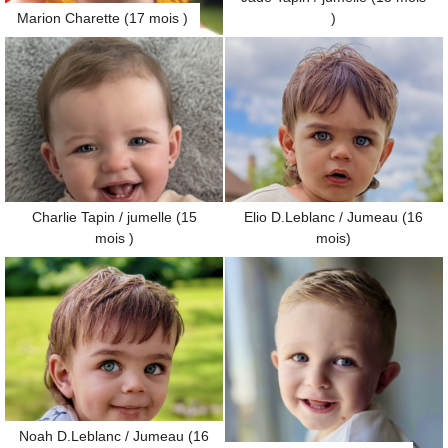
Marion Charette (17 mois )
)
Charlie Tapin / jumelle (15
Elio D.Leblanc / Jumeau (16
mois )
mois)
Noah D.Leblanc / Jumeau (16