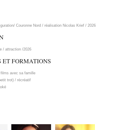
figuration/ Couronne Nord / réalisation Nicolas Krief / 2026
N
e / attraction /2026
S ET FORMATIONS
s films avec sa famille
tit trot) / récréatif
aoké