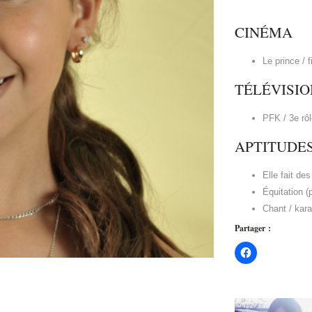
CINÉMA
Le prince / 
TÉLÉVISIO
PFK / 3e rôl
APTITUDE
Elle fait de
Équitation (pe
Chant / kar
Partager :