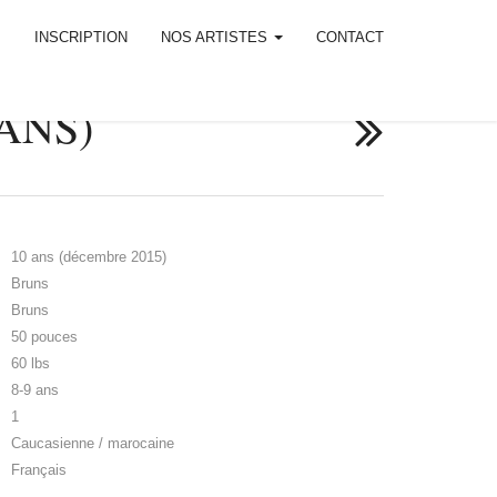
M
INSCRIPTION
NOS ARTISTES
CONTACT
ANS)
10 ans (décembre 2015)
Bruns
Bruns
50 pouces
60 lbs
8-9 ans
1
Caucasienne / marocaine
Français