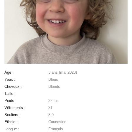
Âge :
3 ans (mai 2023)
Yeux :
Bleus
Cheveux :
Blonds
Taille :
Poids :
32 lbs
Vêtements :
3T
Souliers :
8-9
Ethnie :
Caucasien
Langue :
Français