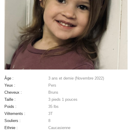
Âge :
3 ans et demie (Novembre 2022)
Yeux :
Pers
Cheveux :
Bruns
Taille :
3 pieds 1 pouces
Poids :
35 lbs
Vêtements :
3T
Souliers :
8
Ethnie :
Caucasienne