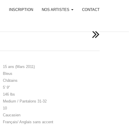
M
INSCRIPTION
NOS ARTISTES
CONTACT
15 ans (Mars 2011)
Bleus
Châtains
5' 9"
146 lbs
Medium / Pantalons 31-32
10
Caucasien
Français/ Anglais sans accent