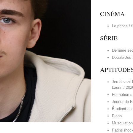
CINÉMA
Le prince / 
SÉRIE
Dernière se
Double Jeu 
APTITUDE
Jeu devant l
Laurin / 202
Formation st
Joueur de Ba
Étudiant en
Piano
Musculation
Patins (hock