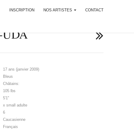
M
INSCRIPTION
NOS ARTISTES
CONTACT
S-UDA
17 ans (janvier 2009)
Bleus
Châtains:
105 lbs
5'1''
x small adulte
6
Caucasienne
Français