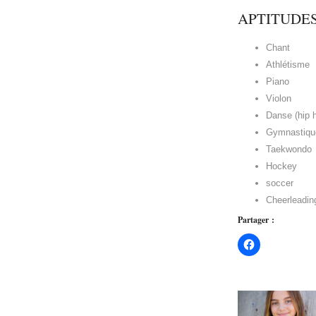
APTITUDE
Chant
Athlétisme
Piano
Violon
Danse (hip h
Gymnastiqu
Taekwondo
Hockey
soccer
Cheerleadin
Partager :