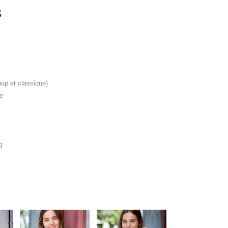
S
op et classique)
e
g