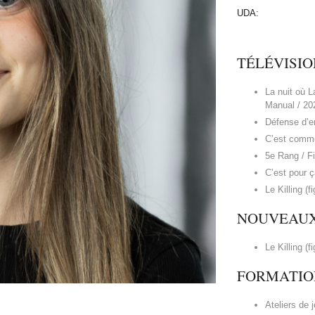
UDA:
TÉLÉVISIO
La nuit où L
Manual / 20
Défense d’en
C’est comme 
5e Rang / Fi
C’est pour ç
Le Killing (f
NOUVEAUX
Le Killing (f
FORMATIO
Ateliers de