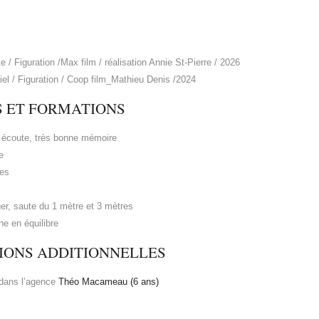
te / Figuration /Max film / réalisation Annie St-Pierre / 2026
el / Figuration / Coop film_Mathieu Denis /2024
S ET FORMATIONS
 écoute, très bonne mémoire
e
ues
ger, saute du 1 mètre et 3 mètres
ne en équilibre
IONS ADDITIONNELLES
 dans l’agence
Théo Macameau (6 ans)