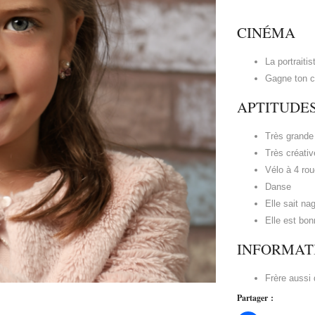
CINÉMA
La portraitis
Gagne ton ci
APTITUDE
Très grande
Très créativ
Vélo à 4 ro
Danse
Elle sait na
Elle est bon
INFORMAT
Frère aussi
Partager :