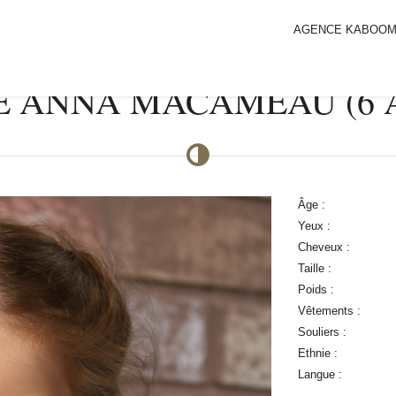
AGENCE KABOO
E ANNA MACAMEAU (6 A
Âge :
Yeux :
Cheveux :
Taille :
Poids :
Vêtements :
Souliers :
Ethnie :
Langue :