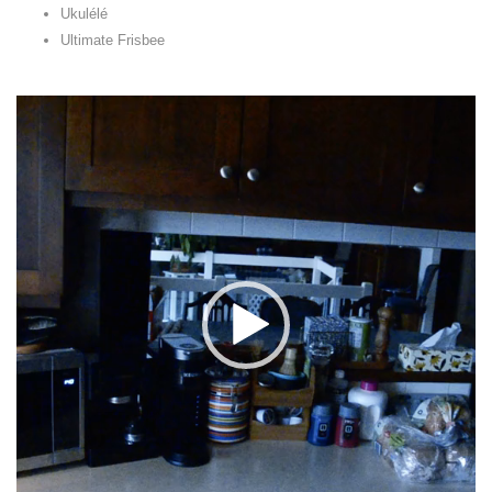
Ukulélé
Ultimate Frisbee
Lecteur
vidéo