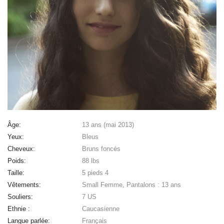
Âge:
13 ans (mai 2013)
Yeux:
Bleus
Cheveux:
Bruns foncés
Poids:
88 lbs
Taille:
5 pieds 4
Vêtements:
Small Femme, Pantalons : 13 ans
Souliers:
7 US
Ethnie :
Caucasienne
Langue parlée:
Français