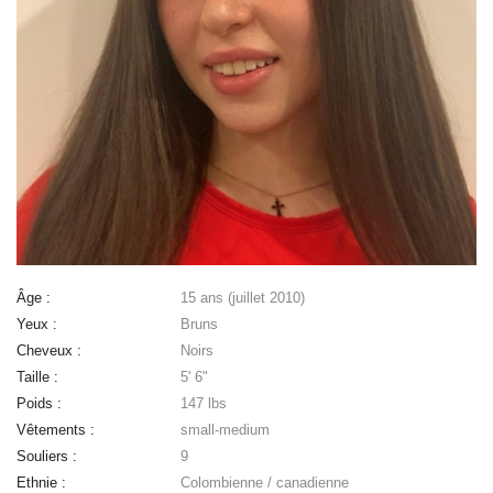
Âge :
15 ans (juillet 2010)
Yeux :
Bruns
Cheveux :
Noirs
Taille :
5' 6"
Poids :
147 lbs
Vêtements :
small-medium
Souliers :
9
Ethnie :
Colombienne / canadienne