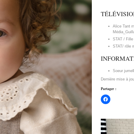
TÉLÉVISIO
Alice Tant 
Média_Guill
STAT / Fille
STAT/ rôle m
INFORMAT
Soeur jumel
Dernière mise à jo
Partager :