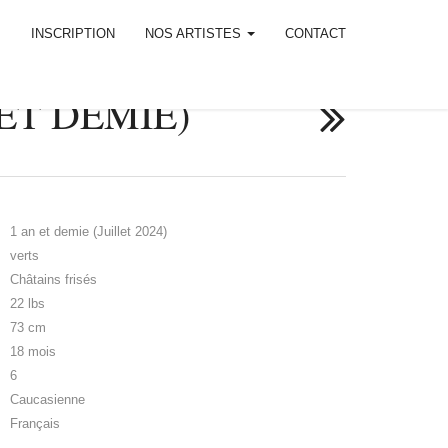
M
INSCRIPTION
NOS ARTISTES
CONTACT
ET DEMIE)
1 an et demie (Juillet 2024)
verts
Châtains frisés
22 lbs
73 cm
18 mois
6
Caucasienne
Français