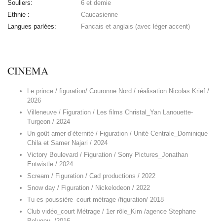
Souliers:
6 et demie
Ethnie :
Caucasienne
Langues parlées:
Fancais et anglais (avec léger accent)
CINEMA
Le prince / figuration/ Couronne Nord / réalisation Nicolas Krief /
2026
Villeneuve / Figuration / Les films Christal_Yan Lanouette-
Turgeon / 2024
Un goût amer d’éternité / Figuration / Unité Centrale_Dominique
Chila et Samer Najari / 2024
Victory Boulevard / Figuration / Sony Pictures_Jonathan
Entwistle / 2024
Scream / Figuration / Cad productions / 2022
Snow day / Figuration / Nickelodeon / 2022
Tu es poussière_court métrage /figuration/ 2018
Club vidéo_court Métrage / 1er rôle_Kim /agence Stephane
Belugou, /2016