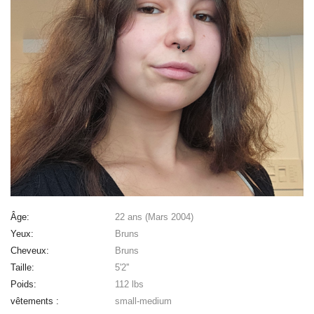
Âge:
22 ans (Mars 2004)
Yeux:
Bruns
Cheveux:
Bruns
Taille:
5'2''
Poids:
112 lbs
vêtements :
small-medium