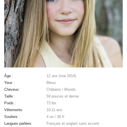
Âge :
12 ans (mai 2014)
Yeux :
Bleus
Cheveux:
Châtains / Blonds
Taille :
59 pouces et demie
Poids :
73 lbs
Vêtements:
10-11 ans
Souliers :
4 us / 36 fr
Langues parlées:
Français et anglais sans accent