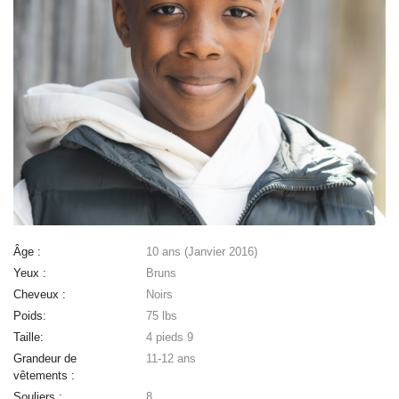
Âge :
10 ans (Janvier 2016)
Yeux :
Bruns
Cheveux :
Noirs
Poids:
75 lbs
Taille:
4 pieds 9
Grandeur de
11-12 ans
vêtements :
Souliers :
8