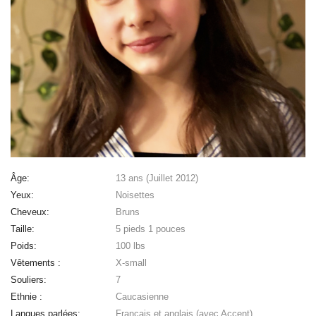
Âge:
13 ans (Juillet 2012)
Yeux:
Noisettes
Cheveux:
Bruns
Taille:
5 pieds 1 pouces
Poids:
100 lbs
Vêtements :
X-small
Souliers:
7
Ethnie :
Caucasienne
Langues parlées:
Français et anglais (avec Accent)