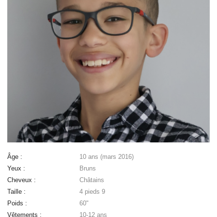
Âge :
10 ans (mars 2016)
Yeux :
Bruns
Cheveux :
Châtains
Taille :
4 pieds 9
Poids :
60"
Vêtements :
10-12 ans