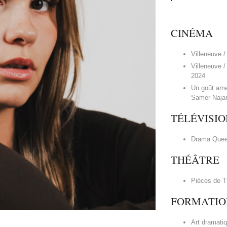
CINÉMA
Villeneuve /
Villeneuve /
2024
Un goût amer
Samer Naja
TÉLÉVISIO
Drama Queen
THÉÂTRE
Pièces de T
FORMATIO
Art dramati