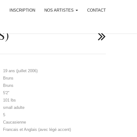
M
INSCRIPTION
NOS ARTISTES
CONTACT
S)
19 ans (juillet 2006)
Bruns
Bruns
5'2''
101 lbs
small adulte
5
Caucasienne
Francais et Anglais (avec légé accent)