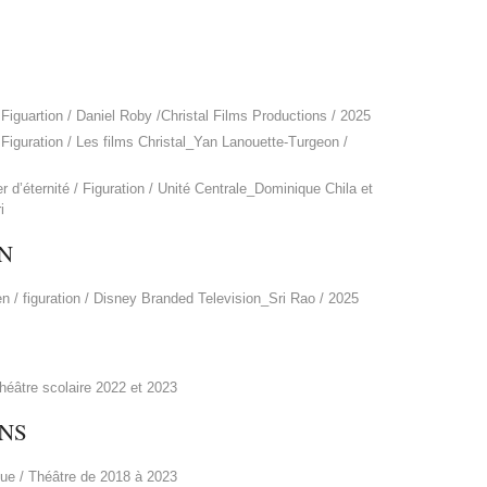
 Figuartion / Daniel Roby /Christal Films Productions / 2025
 Figuration / Les films Christal_Yan Lanouette-Turgeon /
 d’éternité / Figuration / Unité Centrale_Dominique Chila et
ri
N
 / figuration / Disney Branded Television_Sri Rao / 2025
héâtre scolaire 2022 et 2023
NS
que / Théâtre de 2018 à 2023