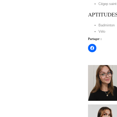
Cégep saint-
APTITUDE
Badminton
Vélo
Partager :