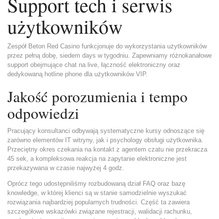
Support tech i serwis
użytkowników
Zespół Beton Red Casino funkcjonuje do wykorzystania użytkowników
przez pełną dobę, siedem days w tygodniu. Zapewniamy różnokanałowe
support obejmujące chat na live, łączność elektroniczny oraz
dedykowaną hotline phone dla użytkowników VIP.
Jakość porozumienia i tempo
odpowiedzi
Pracujący konsultanci odbywają systematyczne kursy odnoszące się
zarówno elementów IT witryny, jak i psychology obsługi użytkownika.
Przeciętny okres czekania na kontakt z agentem czatu nie przekracza
45 sek, a kompleksowa reakcja na zapytanie elektroniczne jest
przekazywana w czasie najwyżej 4 godz.
Oprócz tego udostępniliśmy rozbudowaną dział FAQ oraz bazę
knowledge, w której klienci są w stanie samodzielnie wyszukać
rozwiązania najbardziej popularnych trudności. Część ta zawiera
szczegółowe wskazówki związane rejestracji, walidacji rachunku,