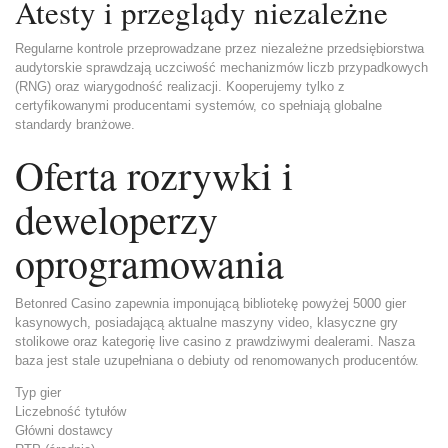
Atesty i przeglądy niezależne
Regularne kontrole przeprowadzane przez niezależne przedsiębiorstwa
audytorskie sprawdzają uczciwość mechanizmów liczb przypadkowych
(RNG) oraz wiarygodność realizacji. Kooperujemy tylko z
certyfikowanymi producentami systemów, co spełniają globalne
standardy branżowe.
Oferta rozrywki i
deweloperzy
oprogramowania
Betonred Casino zapewnia imponującą bibliotekę powyżej 5000 gier
kasynowych, posiadającą aktualne maszyny video, klasyczne gry
stolikowe oraz kategorię live casino z prawdziwymi dealerami. Nasza
baza jest stale uzupełniana o debiuty od renomowanych producentów.
Typ gier
Liczebność tytułów
Główni dostawcy