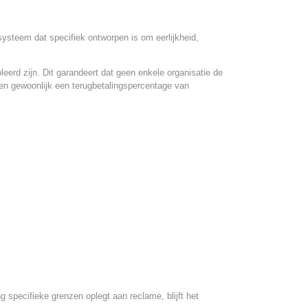
systeem dat specifiek ontworpen is om eerlijkheid,
erd zijn. Dit garandeert dat geen enkele organisatie de
en gewoonlijk een terugbetalingspercentage van
specifieke grenzen oplegt aan reclame, blijft het