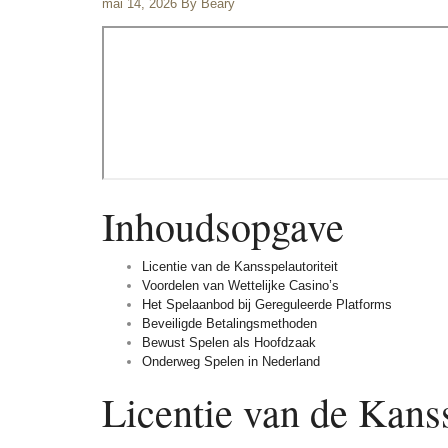
mai 14, 2026
By Beary
Inhoudsopgave
Licentie van de Kansspelautoriteit
Voordelen van Wettelijke Casino’s
Het Spelaanbod bij Gereguleerde Platforms
Beveiligde Betalingsmethoden
Bewust Spelen als Hoofdzaak
Onderweg Spelen in Nederland
Licentie van de Kanss