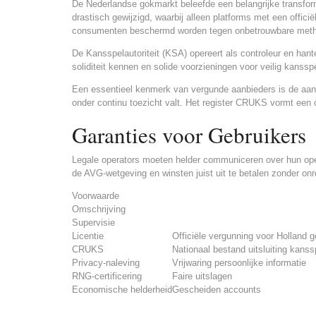
De Nederlandse gokmarkt beleefde een belangrijke transform
drastisch gewijzigd, waarbij alleen platforms met een offic
consumenten beschermd worden tegen onbetrouwbare met
De Kansspelautoriteit (KSA) opereert als controleur en hant
soliditeit kennen en solide voorzieningen voor veilig kans
Een essentieel kenmerk van vergunde aanbieders is de aanwez
onder continu toezicht valt. Het register CRUKS vormt een 
Garanties voor Gebruikers
Legale operators moeten helder communiceren over hun oper
de AVG-wetgeving en winsten juist uit te betalen zonder onre
Voorwaarde
Omschrijving
Supervisie
Licentie
Officiële vergunning voor Holland 
CRUKS
Nationaal bestand uitsluiting kanss
Privacy-naleving
Vrijwaring persoonlijke informatie
RNG-certificering
Faire uitslagen
Economische helderheid
Gescheiden accounts