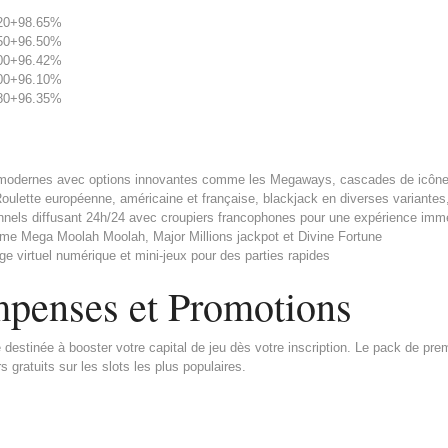
20+
98.65%
50+
96.50%
00+
96.42%
00+
96.10%
80+
96.35%
 modernes avec options innovantes comme les Megaways, cascades de icônes 
oulette européenne, américaine et française, blackjack en diverses variantes
nnels diffusant 24h/24 avec croupiers francophones pour une expérience imme
me Mega Moolah Moolah, Major Millions jackpot et Divine Fortune
 virtuel numérique et mini-jeux pour des parties rapides
penses et Promotions
 destinée à booster votre capital de jeu dès votre inscription. Le pack de pre
ratuits sur les slots les plus populaires.