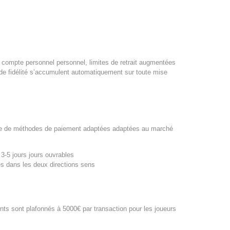
 compte personnel personnel, limites de retrait augmentées
 de fidélité s’accumulent automatiquement sur toute mise
due de méthodes de paiement adaptées adaptées au marché
3-5 jours jours ouvrables
es dans les deux directions sens
nts sont plafonnés à 5000€ par transaction pour les joueurs