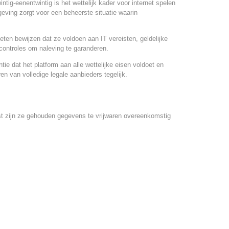
ig-eenentwintig is het wettelijk kader voor internet spelen
geving zorgt voor een beheerste situatie waarin
eten bewijzen dat ze voldoen aan IT vereisten, geldelijke
controles om naleving te garanderen.
e dat het platform aan alle wettelijke eisen voldoet en
n van volledige legale aanbieders tegelijk.
st zijn ze gehouden gegevens te vrijwaren overeenkomstig