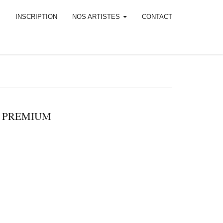
M
INSCRIPTION
NOS ARTISTES
CONTACT
E PREMIUM