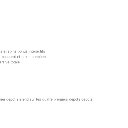
et spins bonus interactifs
, baccarat et poker caribéen
rsive totale
mier dépôt s’étend sur tes quatre premiers dépôts dépôts,