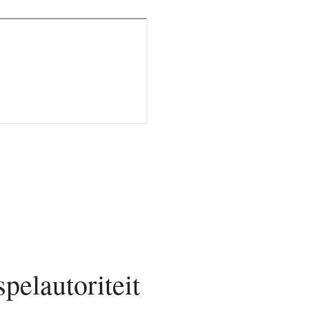
pelautoriteit