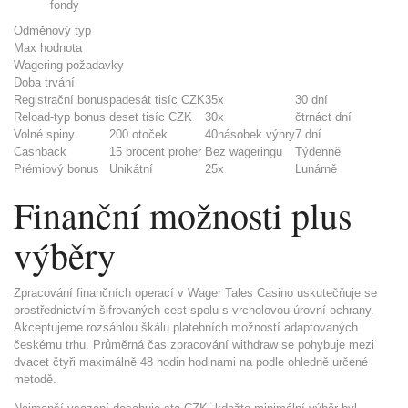
fondy
Odměnový typ
Max hodnota
Wagering požadavky
Doba trvání
Registrační bonus
padesát tisíc CZK
35x
30 dní
Reload-typ bonus
deset tisíc CZK
30x
čtrnáct dní
Volné spiny
200 otoček
40násobek výhry
7 dní
Cashback
15 procent proher
Bez wageringu
Týdenně
Prémiový bonus
Unikátní
25x
Lunárně
Finanční možnosti plus
výběry
Zpracování finančních operací v Wager Tales Casino uskutečňuje se
prostřednictvím šifrovaných cest spolu s vrcholovou úrovní ochrany.
Akceptujeme rozsáhlou škálu platebních možností adaptovaných
českému trhu. Průměrná čas zpracování withdraw se pohybuje mezi
dvacet čtyři maximálně 48 hodin hodinami na podle ohledně určené
metodě.