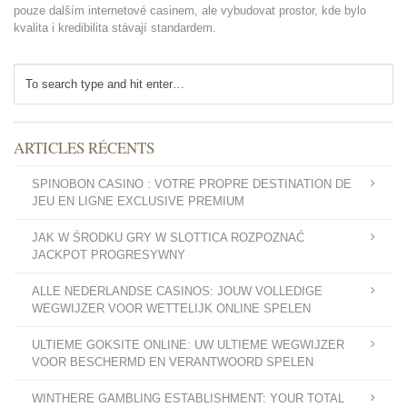
pouze dalším internetové casinem, ale vybudovat prostor, kde bylo
kvalita i kredibilita stávají standardem.
ARTICLES RÉCENTS
SPINOBON CASINO : VOTRE PROPRE DESTINATION DE
JEU EN LIGNE EXCLUSIVE PREMIUM
JAK W ŚRODKU GRY W SLOTTICA ROZPOZNAĆ
JACKPOT PROGRESYWNY
ALLE NEDERLANDSE CASINOS: JOUW VOLLEDIGE
WEGWIJZER VOOR WETTELIJK ONLINE SPELEN
ULTIEME GOKSITE ONLINE: UW ULTIEME WEGWIJZER
VOOR BESCHERMD EN VERANTWOORD SPELEN
WINTHERE GAMBLING ESTABLISHMENT: YOUR TOTAL