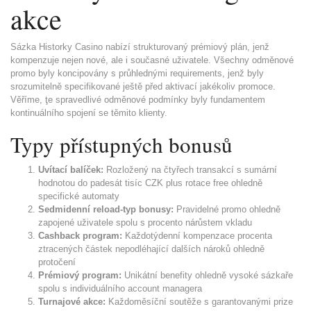
akce
Sázka Historky Casino nabízí strukturovaný prémiový plán, jenž
kompenzuje nejen nové, ale i současné uživatele. Všechny odměnové
promo byly koncipovány s průhlednými requirements, jenž byly
srozumitelně specifikované ještě před aktivací jakékoliv promoce.
Věříme, ţe spravedlivé odměnové podmínky byly fundamentem
kontinuálního spojení se těmito klienty.
Typy přístupných bonusů
Uvítací balíček:
Rozložený na čtyřech transakcí s sumární
hodnotou do padesát tisíc CZK plus rotace free ohledně
specifické automaty
Sedmidenní reload-typ bonusy:
Pravidelné promo ohledně
zapojené uživatele spolu s procento nárůstem vkladu
Cashback program:
Každotýdenní kompenzace procenta
ztracených částek nepodléhající dalších nároků ohledně
protočení
Prémiový program:
Unikátní benefity ohledně vysoké sázkaře
spolu s individuálního account managera
Turnajové akce:
Každoměsíční soutěže s garantovanými prize