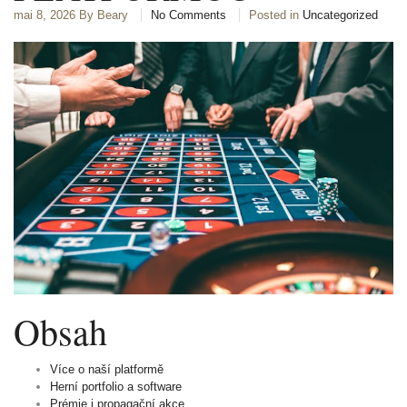
mai 8, 2026
By Beary
No Comments
Posted in
Uncategorized
Obsah
Více o naší platformě
Herní portfolio a software
Prémie i propagační akce