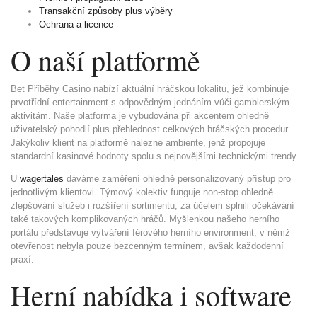
Transakční způsoby plus výběry
Ochrana a licence
O naší platformě
Bet Příběhy Casino nabízí aktuální hráčskou lokalitu, jež kombinuje
prvotřídní entertainment s odpovědným jednáním vůči gamblerským
aktivitám. Naše platforma je vybudována při akcentem ohledně
uživatelský pohodlí plus přehlednost celkových hráčských procedur.
Jakýkoliv klient na platformě nalezne ambiente, jenž propojuje
standardní kasinové hodnoty spolu s nejnovějšími technickými trendy.
U
wagertales
dáváme zaměření ohledně personalizovaný přístup pro
jednotlivým klientovi. Týmový kolektiv funguje non-stop ohledně
zlepšování služeb i rozšíření sortimentu, za účelem splnili očekávání
také takových komplikovaných hráčů. Myšlenkou našeho herního
portálu představuje vytváření férového herního environment, v němž
otevřenost nebyla pouze bezcenným termínem, avšak každodenní
praxí.
Herní nabídka i software